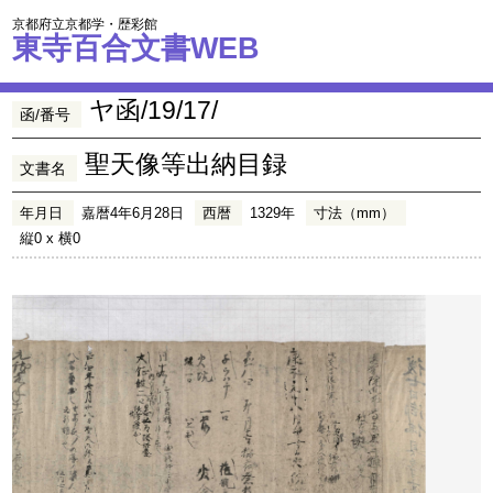
京都府立京都学・歴彩館
東寺百合文書WEB
ヤ函/19/17/
函/番号
聖天像等出納目録
文書名
年月日
嘉暦4年6月28日
西暦
1329年
寸法（mm）
縦0 x 横0