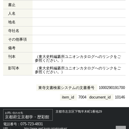
書止
人名
地名
寺社名
その他事項
備考
刊本
（東大史料編纂所ユニオンカタログへのリンクをご
参照ください。）
影写本
（東大史料編纂所ユニオンカタログへのリンクをご
参照ください。）
東寺文書検索システムの文書番号
1000290191700
item_id
7004
document_id
10146
京都市左京区下鴨半木町1番地29
お問い合わせ先
京都府立京都学・歴彩館
075-723-4831
電話番号：
URL ：
http://www.pref.kyoto.jp/rekisaikan/