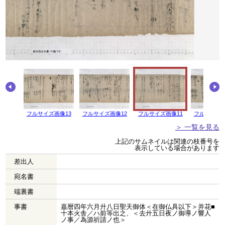
画像14
フルサイズ画像13
フルサイズ画像12
フルサイズ画像11
フルサイズ画
＞ 一覧を見る
上記のサムネイルは関連の枝番号を
表示している場合があります
差出人
宛名書
端裏書
事書
嘉暦四年六月廾八日聖天御体＜在御仏具以下＞并花■
十本火舎／ハ前等出之、＜去廾五日夜ノ御導ノ響人
ノ事／為源祈請ノ也＞