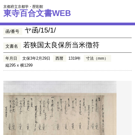
京都府立京都学・歴彩館
東寺百合文書WEB
ヤ函/15/1/
函/番号
若狭国太良保所当米徴符
文書名
年月日
文保3年2月29日
西暦
1319年
寸法（mm）
縦295 x 横1299