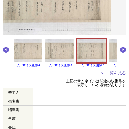
画像5
フルサイズ画像4
フルサイズ画像3
フルサイズ画像2
フルサイズ
＞ 一覧を見る
上記のサムネイルは関連の枝番号を
表示している場合があります
差出人
宛名書
端裏書
事書
書止