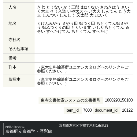
人名
き七 とうない かう三郎 ま□くない さねきはう さい
く大夫 そう入道 いや大夫 へい大夫 しんてん たう大
夫 しんつい しんしう 又太郎 大ミ□いく
地名
くけんみやう ミやう田 御つく田 ちとうてん御ミや
う 御乙つくりの田 とりいま文 いしりちとうてん ゑ
そい すへたけてん ちとうてん すへたけ
寺社名
その他事項
備考
刊本
（東大史料編纂所ユニオンカタログへのリンクをご
参照ください。）
影写本
（東大史料編纂所ユニオンカタログへのリンクをご
参照ください。）
東寺文書検索システムの文書番号
1000290150100
item_id
7000
document_id
10122
京都市左京区下鴨半木町1番地29
お問い合わせ先
京都府立京都学・歴彩館