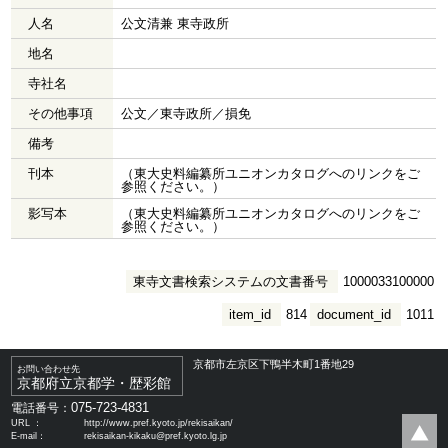
人名
公文清兼 東寺政所
地名
寺社名
その他事項
公文／東寺政所／損免
備考
刊本
（東大史料編纂所ユニオンカタログへのリンクをご
参照ください。）
影写本
（東大史料編纂所ユニオンカタログへのリンクをご
参照ください。）
東寺文書検索システムの文書番号
1000033100000
item_id
814
document_id
1011
京都市左京区下鴨半木町1番地29
お問い合わせ先
京都府立京都学・歴彩館
075-723-4831
電話番号：
URL ：
http://www.pref.kyoto.jp/rekisaikan/
E-mail：
rekisaikan-kikaku@pref.kyoto.lg.jp