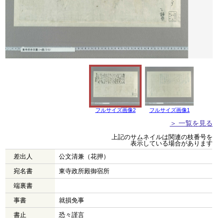
フルサイズ画像2
フルサイズ画像1
＞ 一覧を見る
上記のサムネイルは関連の枝番号を
表示している場合があります
差出人
公文清兼（花押）
宛名書
東寺政所殿御宿所
端裏書
事書
就損免事
書止
恐々謹言