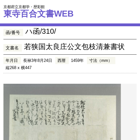
京都府立京都学・歴彩館
東寺百合文書WEB
ハ函/310/
函/番号
若狭国太良庄公文包枝清兼書状
文書名
年月日
長禄3年8月24日
西暦
1459年
寸法（mm）
縦268 x 横447