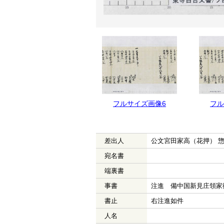
フルサイズ画像7
フルサイズ画像6
フル
差出人
公文宮田家高（花押） 
宛名書
端裏書
事書
注進 備中国新見庄領家
書止
右注進如件
人名