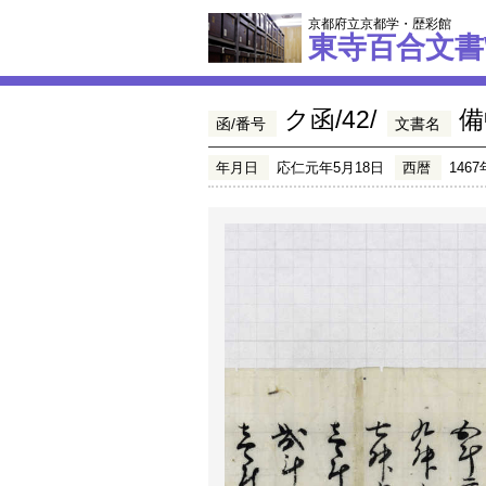
京都府立京都学・歴彩館
東寺百合文書
ク函/42/
備
函/番号
文書名
年月日
応仁元年5月18日
西暦
1467