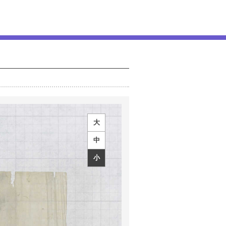
大
中
小