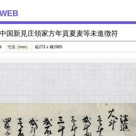
WEB
中国新見庄領家方年貢夏麦等未進徴符
年
寸法（mm）
縦273 x 横2905