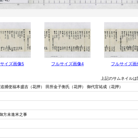
サイズ画像5
フルサイズ画像4
フルサイズ画
上記のサムネイルは
惣追捕使福本盛吉（花押） 田所金子衡氏（花押） 御代官祐成（花押）
御方未進米之事