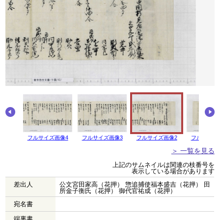
画像5
フルサイズ画像4
フルサイズ画像3
フルサイズ画像2
フルサイズ
＞ 一覧を見る
上記のサムネイルは関連の枝番号を
表示している場合があります
差出人
公文宮田家高（花押） 惣追捕使福本盛吉（花押） 田
所金子衡氏（花押） 御代官祐成（花押）
宛名書
端裏書