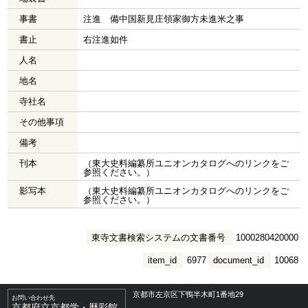
事書
注進 備中国新見庄領家御方未進米之事
書止
右注進如件
人名
地名
寺社名
その他事項
備考
刊本
（東大史料編纂所ユニオンカタログへのリンクをご
参照ください。）
影写本
（東大史料編纂所ユニオンカタログへのリンクをご
参照ください。）
東寺文書検索システムの文書番号
1000280420000
item_id
6977
document_id
10068
京都市左京区下鴨半木町1番地29
お問い合わせ先
京都府立京都学・歴彩館