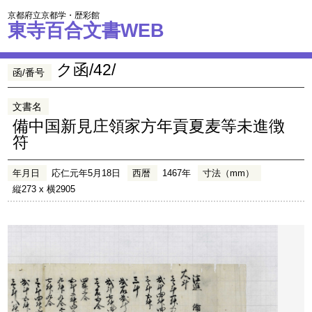
京都府立京都学・歴彩館
東寺百合文書WEB
ク函/42/
函/番号
文書名
備中国新見庄領家方年貢夏麦等未進徴
符
年月日
応仁元年5月18日
西暦
1467年
寸法（mm）
縦273 x 横2905