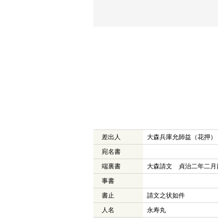
差出人
大森兵庫允師益（花押）
宛名書
端裏書
大森請文 貞治二年二月
事書
書止
請文之状如件
人名
永寿丸