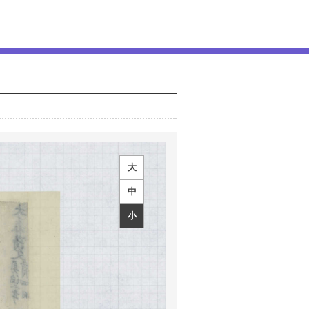
大
中
小