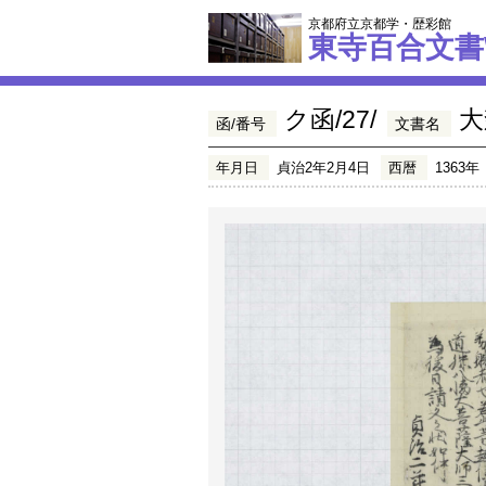
京都府立京都学・歴彩館
東寺百合文書
ク函/27/
大
函/番号
文書名
年月日
貞治2年2月4日
西暦
1363年