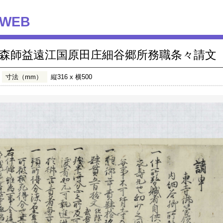
WEB
森師益遠江国原田庄細谷郷所務職条々請文
寸法（mm）
縦316 x 横500