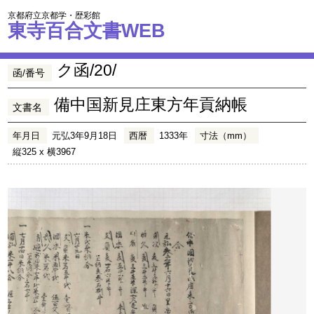
京都府立京都学・歴彩館
東寺百合文書WEB
ク函/20/
函/番号
備中国新見庄東方年貢納帳
文書名
年月日
元弘3年9月18日
西暦
1333年
寸法（mm）
縦325 x 横3967