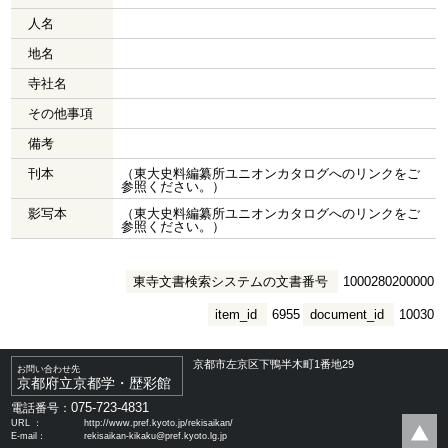
人名
地名
寺社名
その他事項
備考
刊本
（東大史料編纂所ユニオンカタログへのリンクをご
参照ください。）
影写本
（東大史料編纂所ユニオンカタログへのリンクをご
参照ください。）
東寺文書検索システムの文書番号
1000280200000
item_id
6955
document_id
10030
京都市左京区下鴨半木町1番地29
お問い合わせ先
京都府立京都学・歴彩館
075-723-4831
電話番号：
URL ：
http://www.pref.kyoto.jp/rekisaikan/
E-mail：
rekisaikan-kikaku@pref.kyoto.lg.jp