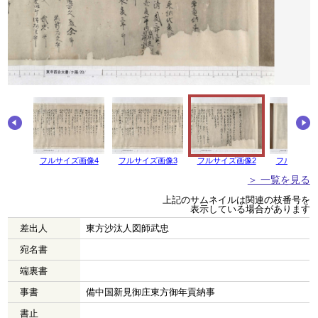
画像5
フルサイズ画像4
フルサイズ画像3
フルサイズ画像2
フルサイズ
＞ 一覧を見る
上記のサムネイルは関連の枝番号を
表示している場合があります
差出人
東方沙汰人図師武忠
宛名書
端裏書
事書
備中国新見御庄東方御年貢納事
書止