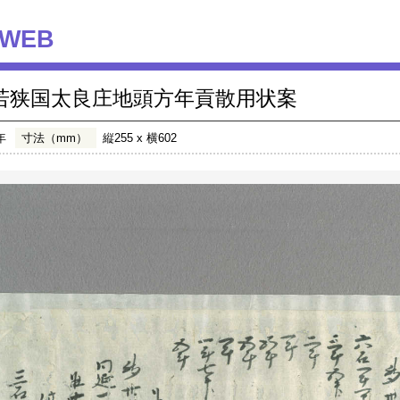
WEB
若狭国太良庄地頭方年貢散用状案
年
寸法（mm）
縦255 x 横602