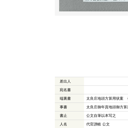
差出人
宛名書
端裏書
太良庄地頭方算用状案 
事書
太良庄御年貢地頭御方算
書止
公文自筆以本写之
人名
代官讃岐 公文