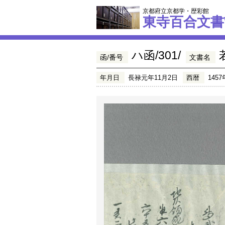
京都府立京都学・歴彩館
東寺百合文書
ハ函/301/
函/番号
文書名
年月日
長禄元年11月2日
西暦
1457