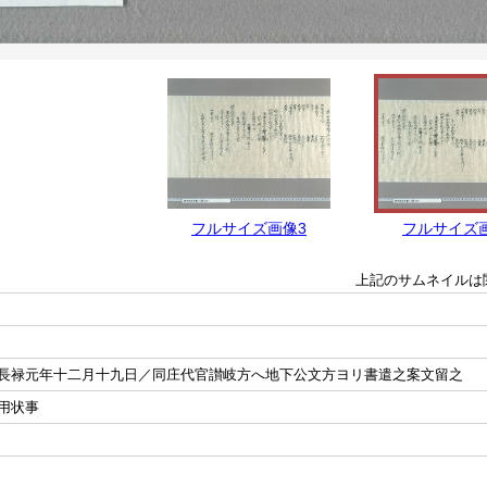
フルサイズ画像3
フルサイズ
上記のサムネイルは
長禄元年十二月十九日／同庄代官讃岐方へ地下公文方ヨリ書遣之案文留之
用状事