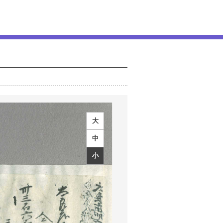
大
中
小