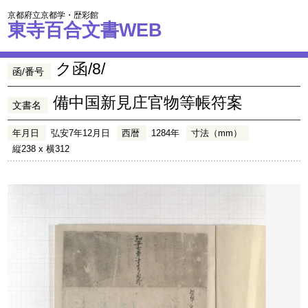
京都府立京都学・歴彩館
東寺百合文書WEB
ク函/8/
函/番号
備中国新見庄官物等帳符案
文書名
年月日
弘安7年12月日
西暦
1284年
寸法（mm）
縦238 x 横312