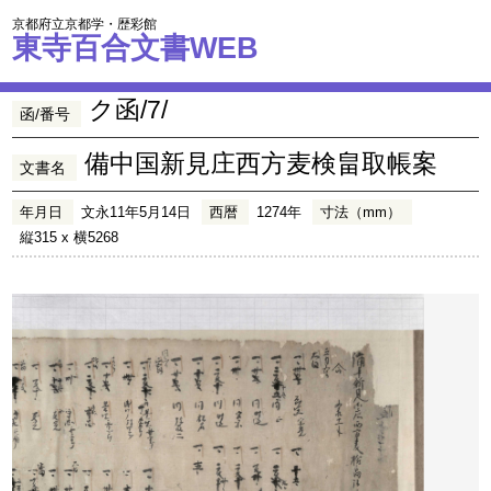
京都府立京都学・歴彩館
東寺百合文書WEB
ク函/7/
函/番号
備中国新見庄西方麦検畠取帳案
文書名
年月日
文永11年5月14日
西暦
1274年
寸法（mm）
縦315 x 横5268