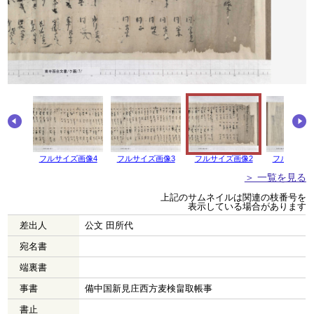
画像5
フルサイズ画像4
フルサイズ画像3
フルサイズ画像2
フルサイズ
＞ 一覧を見る
上記のサムネイルは関連の枝番号を
表示している場合があります
差出人
公文 田所代
宛名書
端裏書
事書
備中国新見庄西方麦検畠取帳事
書止