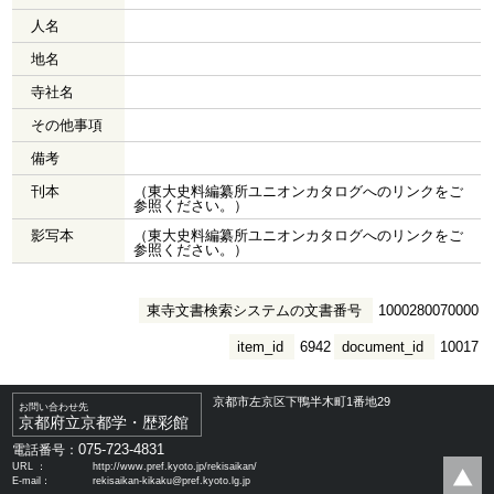
人名
地名
寺社名
その他事項
備考
刊本
（東大史料編纂所ユニオンカタログへのリンクをご
参照ください。）
影写本
（東大史料編纂所ユニオンカタログへのリンクをご
参照ください。）
東寺文書検索システムの文書番号
1000280070000
item_id
6942
document_id
10017
京都市左京区下鴨半木町1番地29
お問い合わせ先
京都府立京都学・歴彩館
075-723-4831
電話番号：
URL ：
http://www.pref.kyoto.jp/rekisaikan/
E-mail：
rekisaikan-kikaku@pref.kyoto.lg.jp