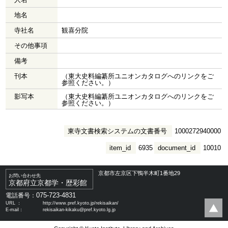
地名
寺社名
観喜分院
その他事項
備考
刊本
（東大史料編纂所ユニオンカタログへのリンクをご
参照ください。）
影写本
（東大史料編纂所ユニオンカタログへのリンクをご
参照ください。）
東寺文書検索システムの文書番号
1000272940000
item_id
6935
document_id
10010
京都市左京区下鴨半木町1番地29
お問い合わせ先
京都府立京都学・歴彩館
075-723-4831
電話番号：
URL ：
http://www.pref.kyoto.jp/rekisaikan/
E-mail：
rekisaikan-kikaku@pref.kyoto.lg.jp