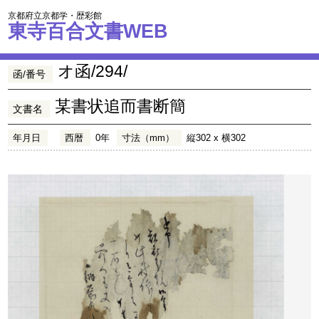
京都府立京都学・歴彩館
東寺百合文書WEB
オ函/294/
函/番号
某書状追而書断簡
文書名
年月日
西暦
0年
寸法（mm）
縦302 x 横302