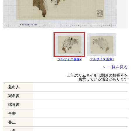
フルサイズ画像2
フルサイズ画像1
＞ 一覧を見る
上記のサムネイルは関連の枝番号を
表示している場合があります
差出人
宛名書
端裏書
事書
書止
人名